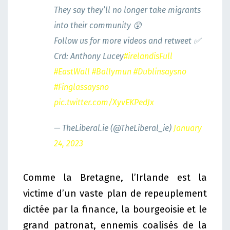
They say they’ll no longer take migrants
into their community 😲
Follow us for more videos and retweet ✅
Crd: Anthony Lucey
#irelandisFull
#EastWall
#Ballymun
#Dublinsaysno
#Finglassaysno
pic.twitter.com/XyvEKPedJx
— TheLiberal.ie (@TheLiberal_ie)
January
24, 2023
Comme la Bretagne, l’Irlande est la
victime d’un vaste plan de repeuplement
dictée par la finance, la bourgeoisie et le
grand patronat, ennemis coalisés de la