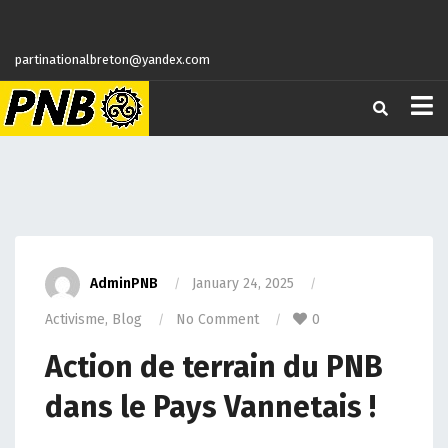
partinationalbreton@yandex.com
AdminPNB
January 24, 2025
Activisme
,
Blog
No Comment
0
Action de terrain du PNB
dans le Pays Vannetais !