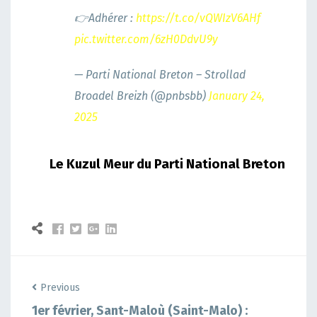
👉Adhérer :
https://t.co/vQWIzV6AHf
pic.twitter.com/6zH0DdvU9y
— Parti National Breton – Strollad
Broadel Breizh (@pnbsbb)
January 24,
2025
Le Kuzul Meur du Parti National Breton
Previous
1er février, Sant-Maloù (Saint-Malo) :