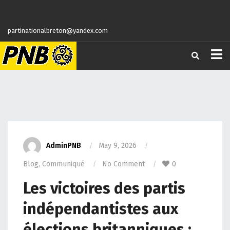
partinationalbreton@yandex.com
AdminPNB
May 9, 2026
Blog
,
Communiqué
No Comment
0
Les victoires des partis
indépendantistes aux
élections britanniques :