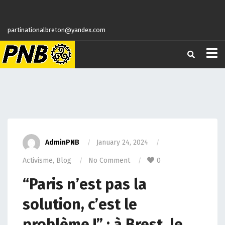
partinationalbreton@yandex.com
AdminPNB
January 24, 2024
Activisme
,
Blog
No Comment
0
“Paris n’est pas la
solution, c’est le
problème !” : à Brest, le