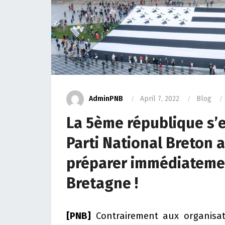
AdminPNB
April 7, 2022
Blog
La 5ème république s’ef
Parti National Breton 
préparer immédiatemen
Bretagne !
[PNB]
Contrairement aux organisati