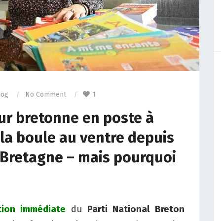
log
No Comment
1
ur bretonne en poste à
s la boule au ventre depuis
 Bretagne – mais pourquoi
ation immédiate
du
Parti National Breton