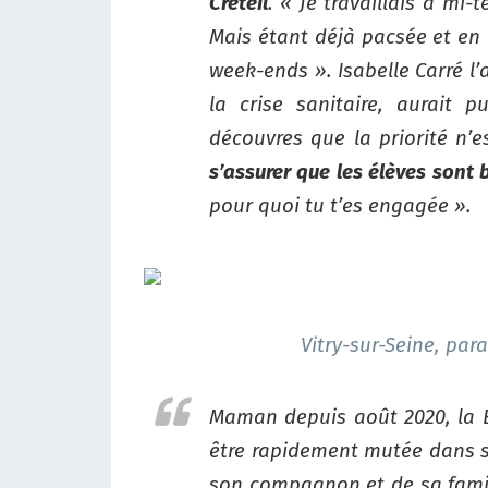
Créteil
. « Je travaillais à mi
Mais étant déjà pacsée et en c
week-ends ». Isabelle Carré l
la crise sanitaire, aurait
découvres que la priorité n’
s’assurer que les élèves sont 
pour quoi tu t’es engagée ».
Vitry-sur-Seine, par
Maman depuis août 2020, la B
être rapidement mutée dans s
son compagnon et de sa fami