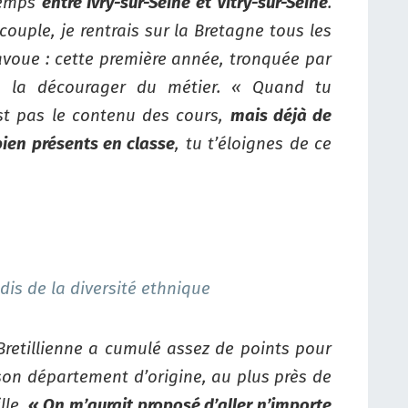
-temps
entre Ivry-sur-Seine et Vitry-sur-Seine
.
ouple, je rentrais sur la Bretagne tous les
’avoue : cette première année, tronquée par
 pu la décourager du métier. « Quand tu
est pas le contenu des cours,
mais déjà de
bien présents en classe
, tu t’éloignes de ce
adis de la diversité ethnique
retillienne a cumulé assez de points pour
on département d’origine, au plus près de
lle.
« On m’aurait proposé d’aller n’importe